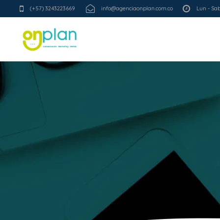
(+57) 3243223669
info@agenciaonplan.com.co
Lun - Sab 