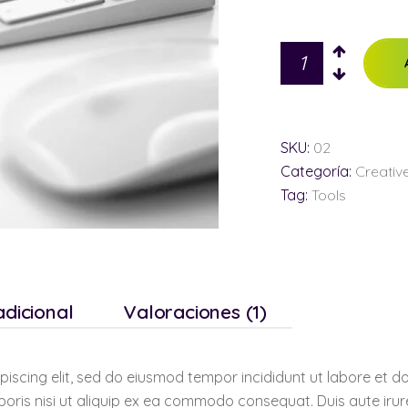
Mouse
and
keyboard
quantity
SKU:
02
Categoría:
Creativ
Tag:
Tools
adicional
Valoraciones (1)
piscing elit, sed do eiusmod tempor incididunt ut labore et 
oris nisi ut aliquip ex ea commodo consequat. Duis aute irure 