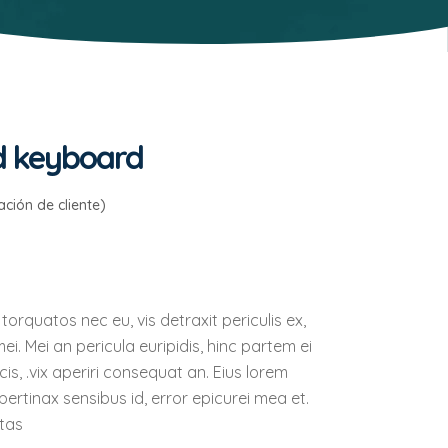
d keyboard
ción de cliente)
do
rquatos nec eu, vis detraxit periculis ex,
mei. Mei an pericula euripidis, hinc partem ei
ecis, .vix aperiri consequat an. Eius lorem
l pertinax sensibus id, error epicurei mea et.
itas