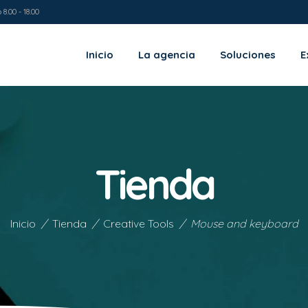
8.00 - 18.00
Inicio
La agencia
Soluciones
E
Tienda
Inicio
/
Tienda
/
Creative Tools
/
Mouse and keyboard