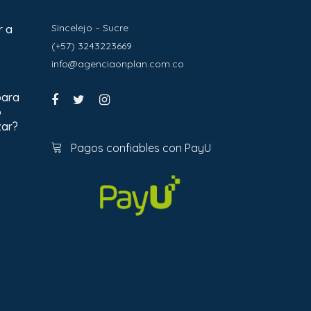
Sincelejo – Sucre
r a
(+57) 3243223669
info@agenciaonplan.com.co
para
o
zar?
Pagos confiables con PayU