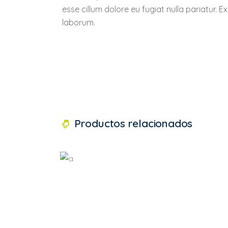
esse cillum dolore eu fugiat nulla pariatur. 
laborum.
Productos relacionados
White gamepad
Valorado
en
5.00
de 5
$
21.00