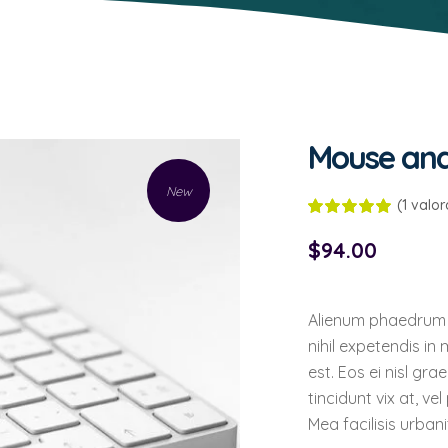
Mouse an
New
(
1
valora
Valora
1
5.00
sobre 5
$
94.00
basado en
puntuación
de cliente
Alienum phaedrum to
nihil expetendis in 
est. Eos ei nisl gra
tincidunt vix at, ve
Mea facilisis urban