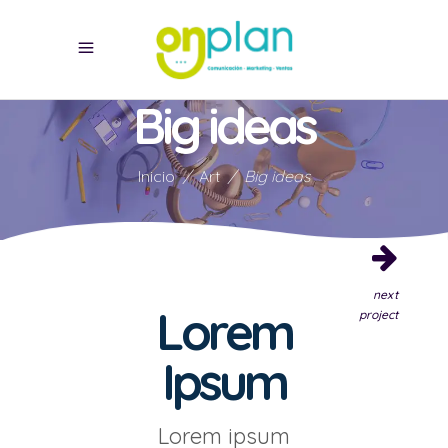
Big ideas
Inicio
/
Art
/
Big ideas
next
Lorem
project
Ipsum
Lorem ipsum