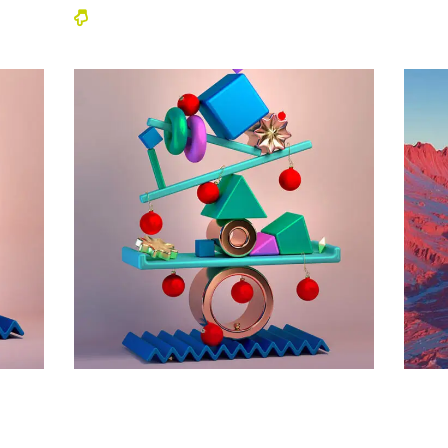
s:
Poetry of Peace
Formed Into the
Paintings
Art