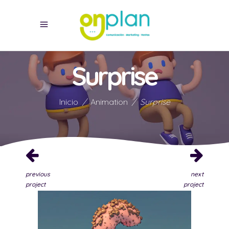
Surprise
Inicio
/
Animation
/
Surprise
previous
next
project
project