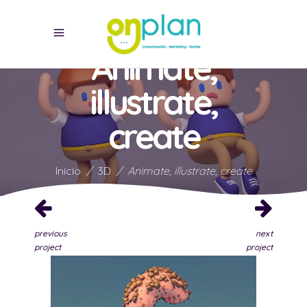
Animate,
illustrate,
create
Inicio
/
3D
/
Animate, illustrate, create
previous
next
project
project