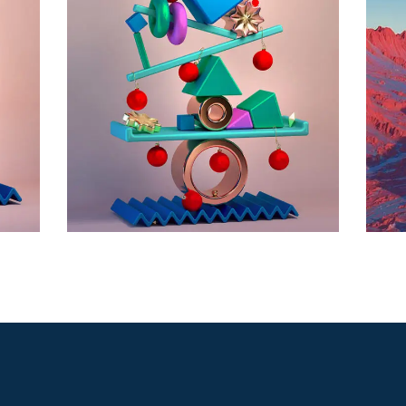
Poetry of Peace
Formed Into the
Paintings
3D