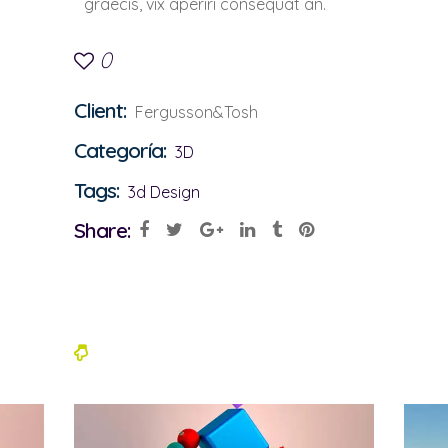
graecis, vix aperiri consequat an.
0
Client:
Fergusson&Tosh
Categoría:
3D
Tags:
3d
Design
Share: