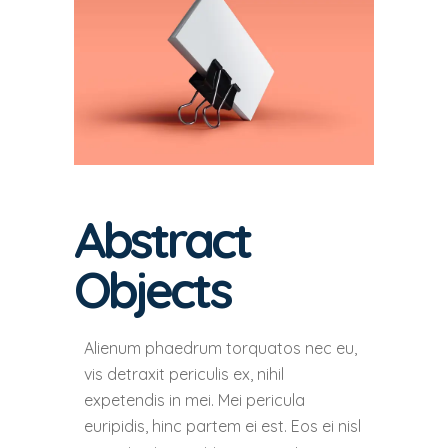
Abstract
Objects
Alienum phaedrum torquatos nec eu,
vis detraxit periculis ex, nihil
expetendis in mei. Mei pericula
euripidis, hinc partem ei est. Eos ei nisl