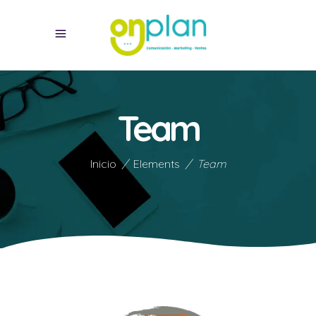
Team
Inicio
/
Elements
/
Team